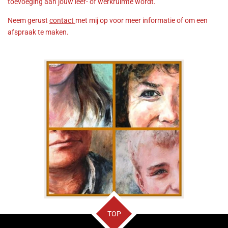
toevoeging aan jouw leef- of werkruimte wordt.
Neem gerust
contact
met mij op voor meer informatie of om een
afspraak te maken.
TOP