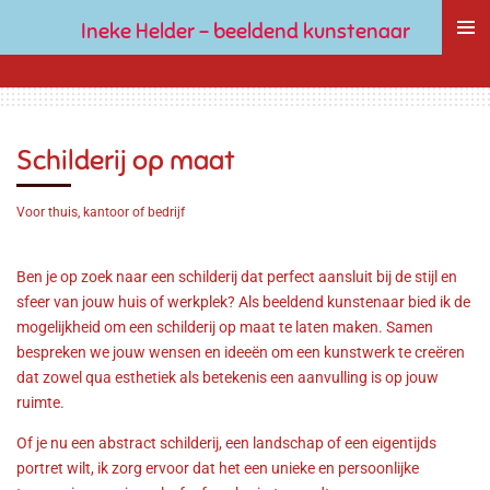
Ga
Ineke
Helder
- beeldend kunstenaar
direct
naar
de
hoofdinhoud
Schilderij op maat
Voor thuis, kantoor of bedrijf
Ben je op zoek naar een schilderij dat perfect aansluit bij de stijl en
sfeer van jouw huis of werkplek? Als beeldend kunstenaar bied ik de
mogelijkheid om een schilderij op maat te laten maken. Samen
bespreken we jouw wensen en ideeën om een kunstwerk te creëren
dat zowel qua esthetiek als betekenis een aanvulling is op jouw
ruimte.
Of je nu een abstract schilderij, een landschap of een eigentijds
portret wilt, ik zorg ervoor dat het een unieke en persoonlijke